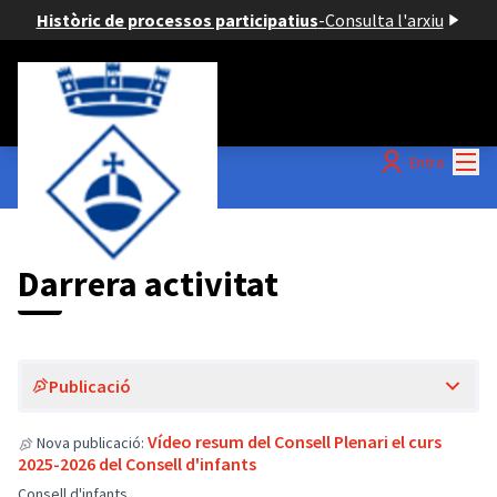
Històric de processos participatius
-
Consulta l'arxiu
Menú
Entra
Darreres activitats
Darrera activitat
Publicació
Vídeo resum del Consell Plenari el curs
Nova publicació:
2025-2026 del Consell d'infants
Consell d'infants